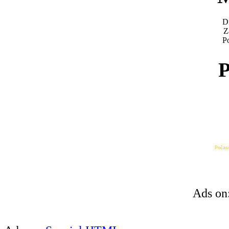
D
Z
Po
P
Počasi
Ads on