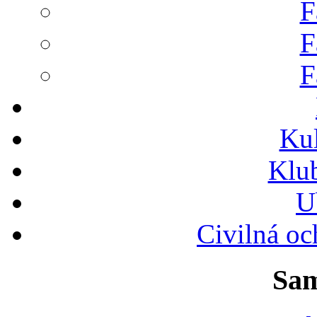
F
F
F
Ku
Klu
U
Civilná oc
Sam