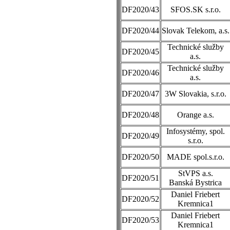
DF2020/43
SFOS.SK s.r.o.
DF2020/44
Slovak Telekom, a.s.
Technické služby
DF2020/45
a.s.
Technické služby
DF2020/46
a.s.
DF2020/47
3W Slovakia, s.r.o.
DF2020/48
Orange a.s.
Infosystémy, spol.
DF2020/49
s.r.o.
DF2020/50
MADE spol.s.r.o.
StVPS a.s.
DF2020/51
Banská Bystrica
Daniel Friebert
DF2020/52
Kremnica1
Daniel Friebert
DF2020/53
Kremnica1