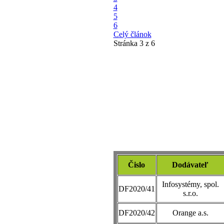
4
5
6
Celý článok
Stránka 3 z 6
Čislo
Dodávateľ
Infosystémy, spol.
DF2020/41
s.r.o.
DF2020/42
Orange a.s.