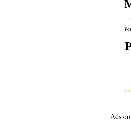
M
Poz
P
Počasi
Ads on