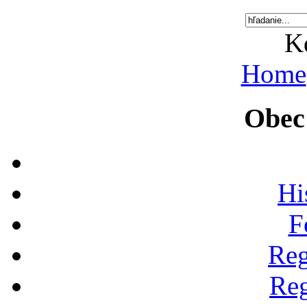
K
Home
Obec
Hi
F
Reg
Reg