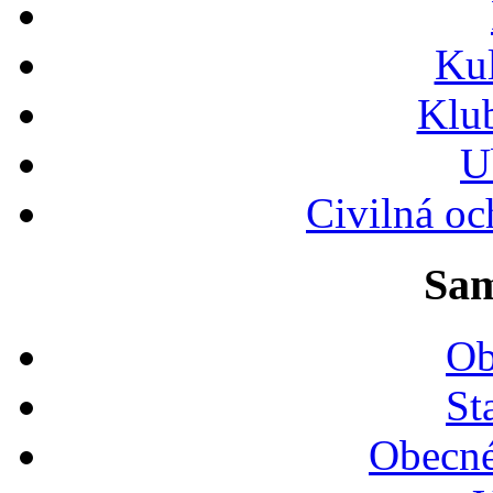
Ku
Klu
U
Civilná oc
Sam
Ob
St
Obecné